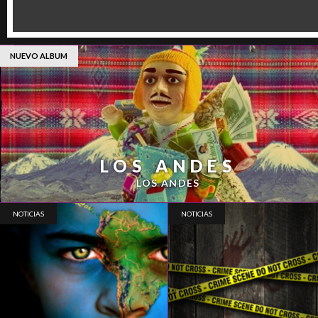
NUEVO ALBUM
LOS ANDES
LOS ANDES
NOTICIAS
NOTICIAS
ESCENA DEL CRÍMEN
RIO 2016
MARZO, 2016
FEBRERO, 2016
Tiene derecho a guardar silencio y escuchar
Se vienen los JJ. OO. y te armamos un playlis
lleno musica para editar. Beleza pura.