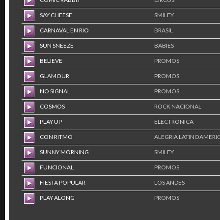
SAY CHEESE
SMILEY
CARNAVAL EN RIO
BRASIL
SUN SNEEZE
BABIES
BELIEVE
PROMOS
GLAMOUR
PROMOS
NO SIGNAL
PROMOS
COSMOS
ROCK NACIONAL
PLAY UP
ELECTRONICA
CON RITMO
ALEGRIA LATINOAMERI
SUNNY MORNING
SMILEY
FUNCIONAL
PROMOS
FIESTA POPULAR
LOS ANDES
PLAY ALONG
PROMOS