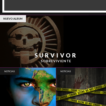
NUEVO ALBUM
SURVIVOR
SOBREVIVIENTE
NOTICIAS
NOTICIAS
ESCENA DEL CRÍMEN
RIO 2016
MARZO, 2016
FEBRERO, 2016
Tiene derecho a guardar silencio y escuchar
Se vienen los JJ. OO. y te armamos un playlis
lleno musica para editar. Beleza pura.