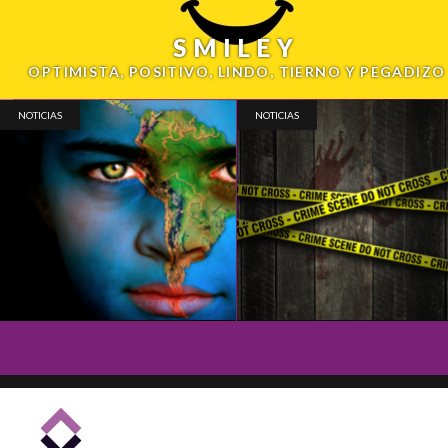
SMILEY
OPTIMISTA, POSITIVO, LINDO, TIERNO Y PEGADIZO
NOTICIAS
NOTICIAS
ESCENA DEL CRÍMEN
RIO 2016
MARZO, 2016
FEBRERO, 2016
Tiene derecho a guardar silencio y escuchar
Se vienen los JJ. OO. y te armamos un playlis
lleno musica para editar. Beleza pura.