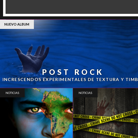
NUEVO ALBUM
POST ROCK
INCRESCENDOS EXPERIMENTALES DE TEXTURA Y TIMB .
NOTICIAS
NOTICIAS
ESCENA DEL CRÍMEN
RIO 2016
MARZO, 2016
FEBRERO, 2016
Tiene derecho a guardar silencio y escuchar
Se vienen los JJ. OO. y te armamos un playlis
lleno musica para editar. Beleza pura.