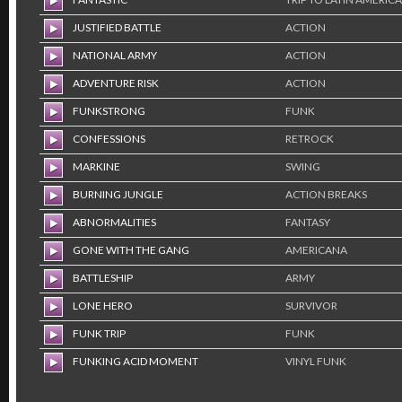
JUSTIFIED BATTLE
ACTION
NATIONAL ARMY
ACTION
ADVENTURE RISK
ACTION
FUNKSTRONG
FUNK
CONFESSIONS
RETROCK
MARKINE
SWING
BURNING JUNGLE
ACTION BREAKS
ABNORMALITIES
FANTASY
GONE WITH THE GANG
AMERICANA
BATTLESHIP
ARMY
LONE HERO
SURVIVOR
FUNK TRIP
FUNK
FUNKING ACID MOMENT
VINYL FUNK